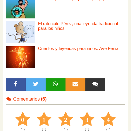
El ratoncito Pérez, una leyenda tradicional
para los niños
Cuentos y leyendas para niños: Ave Fénix
Comentarios
(6)
0
1
2
3
4