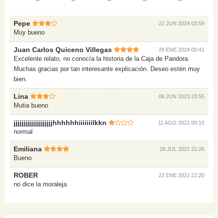
Pepe
22 JUN 2024 03:59
Muy bueno
Juan Carlos Quiceno Villegas
29 ENE 2024 00:41
Excelente relato, no conocía la historia de la Caja de Pandora.
Muchas gracias por tan interesante explicación. Deseo estén muy
bien.
Lina
06 JUN 2023 23:55
Mutia bueno
jjjjjjjjjjjjjjjjjjjjhhhhhhiiiiiiilkkn
11 AGO 2021 00:10
normal
Emiliana
18 JUL 2021 21:26
Bueno
ROBER
22 ENE 2021 22:20
no dice la moraleja