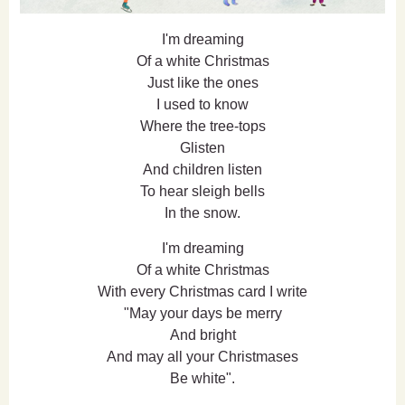
I'm dreaming
Of a white Christmas
Just like the ones
I used to know
Where the tree-tops
Glisten
And children listen
To hear sleigh bells
In the snow.
I'm dreaming
Of a white Christmas
With every Christmas card I write
"May your days be merry
And bright
And may all your Christmases
Be white".