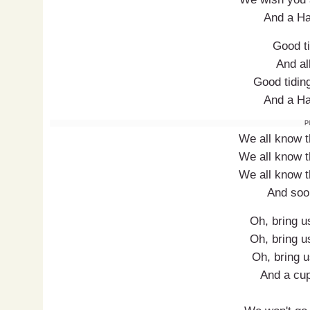
And a Ha
Good ti
And all
Good tidin
And a Ha
P
We all know t
We all know t
We all know t
And soon
Oh, bring u
Oh, bring u
Oh, bring u
And a cup