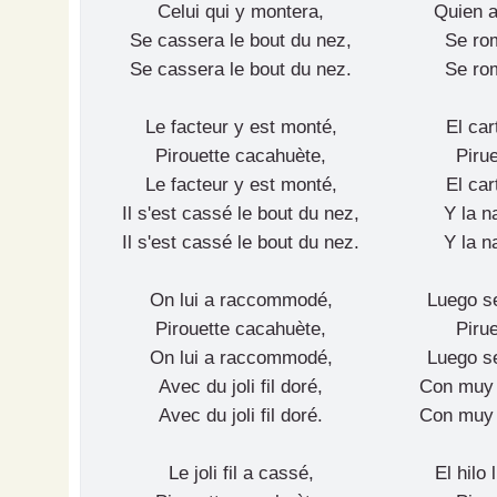
Celui qui y montera,
Quien a
Se cassera le bout du nez,
Se rom
Se cassera le bout du nez.
Se rom
Le facteur y est monté,
El car
Pirouette cacahuète,
Pirue
Le facteur y est monté,
El car
Il s'est cassé le bout du nez,
Y la n
Il s'est cassé le bout du nez.
Y la n
On lui a raccommodé,
Luego s
Pirouette cacahuète,
Pirue
On lui a raccommodé,
Luego s
Avec du joli fil doré,
Con muy l
Avec du joli fil doré.
Con muy l
Le joli fil a cassé,
El hilo