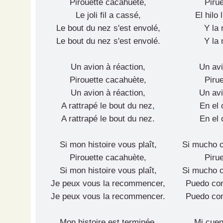
Pirouette cacahuète,
Pirue
Le joli fil a cassé,
El hilo
Le bout du nez s'est envolé,
Y la 
Le bout du nez s'est envolé.
Y la 
Un avion à réaction,
Un avi
Pirouette cacahuète,
Pirue
Un avion à réaction,
Un avi
A rattrapé le bout du nez,
En el 
A rattrapé le bout du nez.
En el 
Si mon histoire vous plaît,
Si mucho o
Pirouette cacahuète,
Pirue
Si mon histoire vous plaît,
Si mucho o
Je peux vous la recommencer,
Puedo con
Je peux vous la recommencer.
Puedo con
Mon histoire est terminée,
Mi cuen