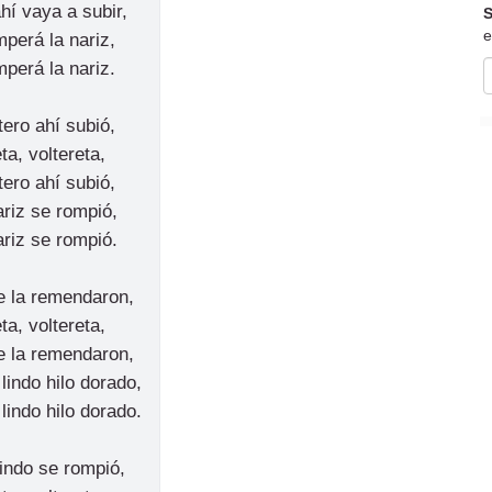
hí vaya a subir,
S
e
perá la nariz,
perá la nariz.
tero ahí subió,
ta, voltereta,
tero ahí subió,
ariz se rompió,
ariz se rompió.
e la remendaron,
ta, voltereta,
e la remendaron,
indo hilo dorado,
indo hilo dorado.
 lindo se rompió,