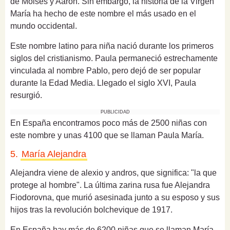
de Moisés y Aarón. Sin embargo, la
historia de la Virgen
María
ha hecho de este nombre el más usado en el
mundo occidental.
Este
nombre latino para niña
nació durante los primeros
siglos del cristianismo. Paula permaneció estrechamente
vinculada al nombre Pablo, pero dejó de ser popular
durante la Edad Media. Llegado el siglo XVI, Paula
resurgió.
PUBLICIDAD
En España encontramos poco más de 2500 niñas con
este nombre y unas 4100 que se llaman Paula María.
5.
María Alejandra
Alejandra viene de
alexio y andros, que significa: "la que
protege al hombre".
La última zarina rusa fue Alejandra
Fiodorovna, que murió asesinada junto a su esposo y sus
hijos tras la revolución bolchevique de 1917.
En España hay más de 6200 niñas que se llaman María