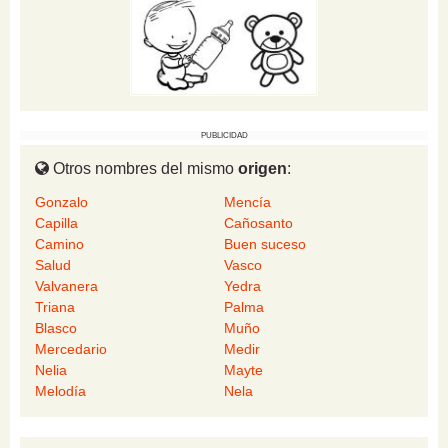
PUBLICIDAD
Otros nombres del mismo
origen
:
Gonzalo
Mencía
Capilla
Cañosanto
Camino
Buen suceso
Salud
Vasco
Valvanera
Yedra
Triana
Palma
Blasco
Muño
Mercedario
Medir
Nelia
Mayte
Melodía
Nela