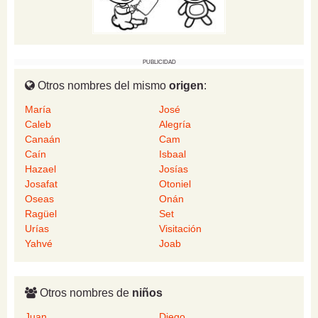
PUBLICIDAD
Otros nombres del mismo
origen
:
María
José
Caleb
Alegría
Canaán
Cam
Caín
Isbaal
Hazael
Josías
Josafat
Otoniel
Oseas
Onán
Ragüel
Set
Urías
Visitación
Yahvé
Joab
Otros nombres de
niños
Juan
Diego