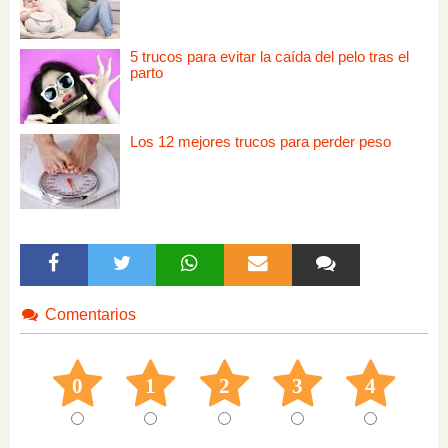
5 trucos para evitar la caída del pelo tras el
parto
Los 12 mejores trucos para perder peso
Comentarios
0
1
2
3
4