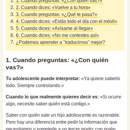
1.
1. Cuando preguntas: «¿Con quién vas?»
2.
2. Cuando dices: «Vuelve a tu hora»
3.
3. Cuando preguntas: «¿Qué te pasa?»
4.
4. Cuando dices: «Estás todo el día con el móvil»
5.
5. Cuando dices: «Avísame al llegar»
6.
6. Cuando dices: «No me contestes así»
7.
¿Podemos aprender a "traducirnos" mejor?
1. Cuando preguntas: «¿Con quién
vas?»
Tu adolescente puede interpretar:
«Ya quiere saberlo
todo. Siempre controlando.»
Cuando lo que realmente quieres decir es:
«Si ocurre
algo, necesito saber quién está contigo.»
Saber con quién sale un hijo adolescente es razonable.
Pero hay una diferencia entre pedir la información que
necesitamos y someterle a un tercer grado: con quién,