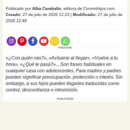
Publicado por
Alba Caraballo
, editora de Conmishijos.com
Creado:
27 de julio de 2026 12:23
|
Modificado:
27 de julio de
2026 12:48
PUBLICIDAD
«¿Con quién vas?», «Avísame al llegar», «Vuelve a tu
hora», «¿Qué te pasa?»... Son frases habituales en
cualquier casa con adolescentes. Para madres y padres
pueden significar preocupación, protección o interés. Sin
embargo, a sus hijos pueden llegarles traducidas como
control, desconfianza o intromisión.
PUBLICIDAD
Buena parte de los conflictos cotidianos de esta etapa
tienen que ver precisamente con esa diferencia entre lo
que los padres quieren transmitir y lo que los
adolescentes interpretan.