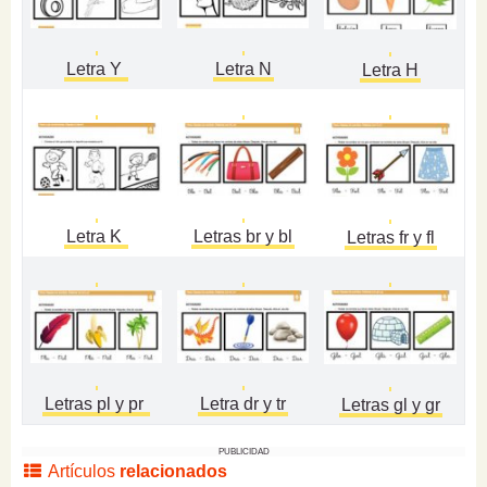
Letra Y
Letra N
Letra H
Letra K
Letras br y bl
Letras fr y fl
Letras pl y pr
Letra dr y tr
Letras gl y gr
PUBLICIDAD
Artículos
relacionados