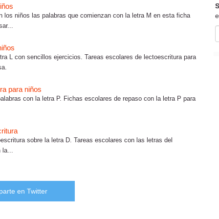
S
niños
e
 los niños las palabras que comienzan con la letra M en esta ficha
ar...
niños
tra L con sencillos ejercicios. Tareas escolares de lectoescritura para
sa.
ura para niños
alabras con la letra P. Fichas escolares de repaso con la letra P para
ritura
escritura sobre la letra D. Tareas escolares con las letras del
la...
arte en Twitter