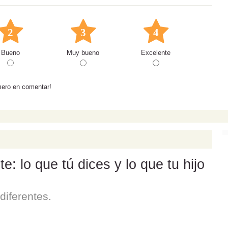
2
3
4
Bueno
Muy bueno
Excelente
mero en comentar!
: lo que tú dices y lo que tu hijo
iferentes.