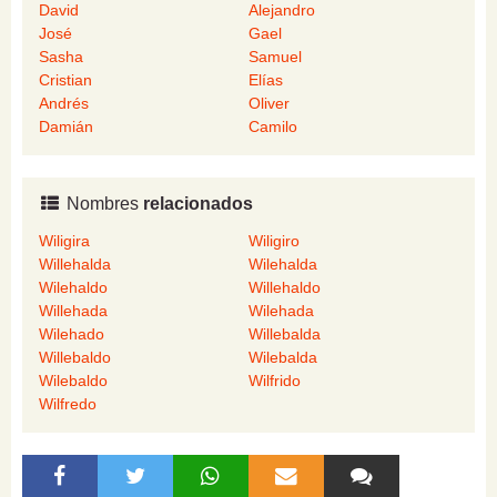
David
Alejandro
José
Gael
Sasha
Samuel
Cristian
Elías
Andrés
Oliver
Damián
Camilo
Nombres
relacionados
Wiligira
Wiligiro
Willehalda
Wilehalda
Wilehaldo
Willehaldo
Willehada
Wilehada
Wilehado
Willebalda
Willebaldo
Wilebalda
Wilebaldo
Wilfrido
Wilfredo