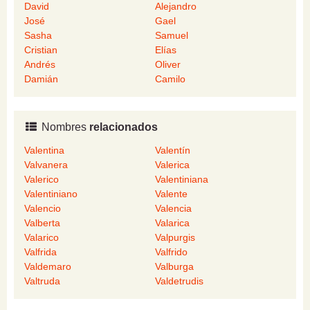
David
Alejandro
José
Gael
Sasha
Samuel
Cristian
Elías
Andrés
Oliver
Damián
Camilo
Nombres
relacionados
Valentina
Valentín
Valvanera
Valerica
Valerico
Valentiniana
Valentiniano
Valente
Valencio
Valencia
Valberta
Valarica
Valarico
Valpurgis
Valfrida
Valfrido
Valdemaro
Valburga
Valtruda
Valdetrudis