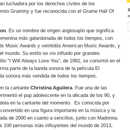
an luchadora por los derechos civiles de los
S
remio Grammy y fue reconocida con el Grame Hall Of
e
ton
. Es un nombre de origen anglosajón que significa
 femenina más galardonada de todos los tiempos, con
ds Music Awards y veintidós American Music Awards, y
l mundo. Su estilo se vio influido por grandes
lo "I Will Always Love You", de 1992, se convirtió en el
rma parte de la banda sonora de la película El
nda sonora más vendida de todos los tiempos.
en la cantante
Christina Aguilera
. Fue una de las
erimentó el pop adolescente en la década de los 90, y
ndola en la cantante del momento. Es conocida por
onvertido en una figura importante en la música y la
cada de 2000 en cuanto a sencillos, junto con Madonna.
 las 100 personas más influyentes del mundo de 2013,