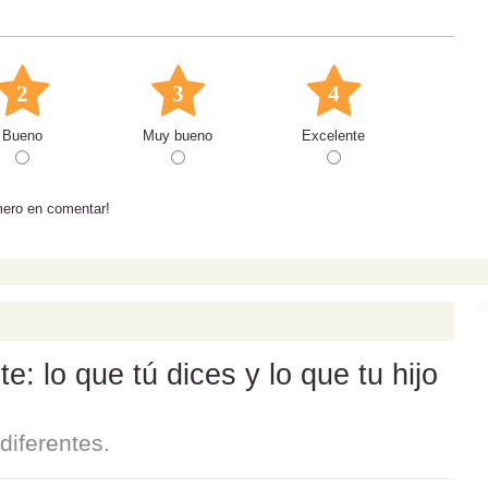
2
3
4
Bueno
Muy bueno
Excelente
mero en comentar!
: lo que tú dices y lo que tu hijo
iferentes.