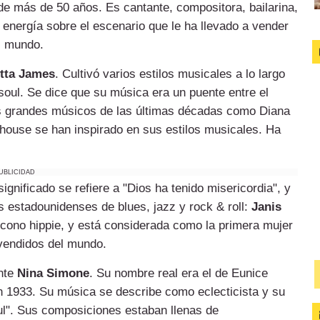
de más de 50 años. Es cantante, compositora, bailarina,
 energía sobre el escenario que le ha llevado a vender
l mundo.
tta James
. Cultivó varios estilos musicales a lo largo
soul. Se dice que su música era un puente entre el
os grandes músicos de las últimas décadas como Diana
ehouse se han inspirado en sus estilos musicales. Ha
UBLICIDAD
significado se refiere a "Dios ha tenido misericordia", y
 estadounidenses de blues, jazz y rock & roll:
Janis
 icono hippie, y está considerada como la primera mujer
 vendidos del mundo.
ante
Nina Simone
. Su nombre real era el de Eunice
 1933. Su música se describe como eclecticista y su
oul". Sus composiciones estaban llenas de