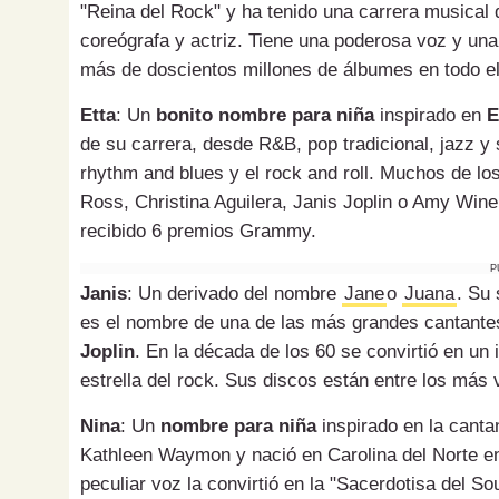
"Reina del Rock" y ha tenido una carrera musical 
coreógrafa y actriz. Tiene una poderosa voz y una
más de doscientos millones de álbumes en todo e
Etta
: Un
bonito nombre para niña
inspirado en
E
de su carrera, desde R&B, pop tradicional, jazz y 
rhythm and blues y el rock and roll. Muchos de l
Ross, Christina Aguilera, Janis Joplin o Amy Win
recibido 6 premios Grammy.
P
Janis
: Un derivado del nombre
Jane
o
Juana
. Su 
es el nombre de una de las más grandes cantantes
Joplin
. En la década de los 60 se convirtió en un
estrella del rock. Sus discos están entre los más
Nina
: Un
nombre para niña
inspirado en la cant
Kathleen Waymon y nació en Carolina del Norte en
peculiar voz la convirtió en la "Sacerdotisa del S