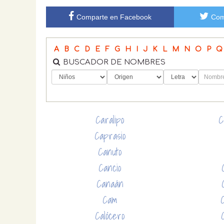
Comparte en Facebook
Com
A
B
C
D
E
F
G
H
I
J
K
L
M
N
O
P
Q
BUSCADOR DE NOMBRES
Caralipo
C
Caprasio
Canuto
Cancio
Canaán
Cam
Calócero