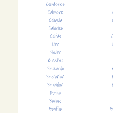
Calístenes
Calimerio
Calígula
Calánico
Caifás
Dino
Flavino
Bucéfalo
Brocardo
Bretanión
Brandán
Boriso
Bonoso
Bonfilio
B