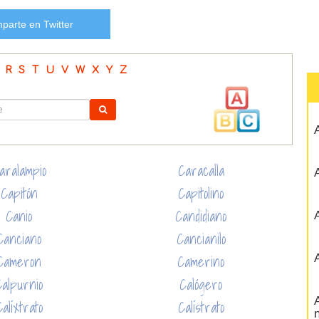
parte en Twitter
R
S
T
U
V
W
X
Y
Z
A
aralampio
Caracalla
A
Capitón
Capitolino
Canio
Candidiano
A
Canciano
Cancianilo
Cameron
Camerino
A
Calpurnio
Calógero
A
Calíxtrato
Calístrato
n