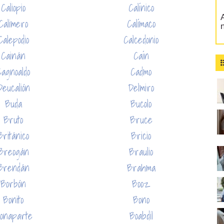
Caliopio
Calínico
A
Calimero
Calímaco
Calepodio
Calcedonio
Cainán
Caín
Cagnoaldo
Cadmo
Deucalión
Delmiro
Buda
Bucolo
Bruto
Bruce
Británico
Bricio
Breogán
Braulio
Brendán
Brahma
Borbón
Booz
Bonito
Bono
onaparte
Boabdil