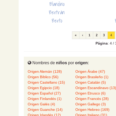
Blandino
Bertrán
Berto
«
‹
1
2
3
4
Página
: 4 
Nombres de
niños
por
origen
:
Origen Alemán (128)
Origen Árabe (47)
Origen Bíblico (56)
Origen Brasileño (1)
Origen Castellano (15)
Origen Catalán (5)
Origen Egipcio (18)
Origen Escandinavo (13
Origen Español (27)
Origen Etrusco (6)
Origen Finlandés (1)
Origen Francés (28)
Origen Galés (4)
Origen Gallego (3)
Origen Guanche (14)
Origen Hebreo (169)
Origen Irlandés (12)
Origen Italiano (31)