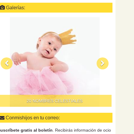
Galerías:
QUÉ HAC
20 NOMBRES CELESTIALES
Conmishijos en tu correo:
uscríbete gratis al boletín
. Recibirás información de ocio