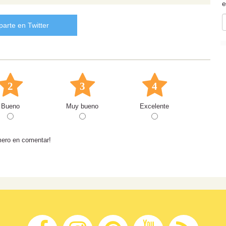
e
arte en Twitter
2
3
4
Bueno
Muy bueno
Excelente
mero en comentar!