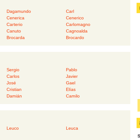
Dagamundo
Carl
Cenerica
Cenerico
Carterio
Carlomagno
Canuto
Cagnoalda
Brocarda
Brocardo
Sergio
Pablo
Carlos
Javier
José
Gael
Cristian
Elías
Damián
Camilo
Leuco
Leuca
S