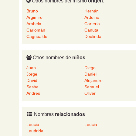
Otros nombres del mismo
origen
:
Bruno
Hernán
Argimiro
Arduino
Arabela
Carteria
Carlomán
Canuta
Cagnoaldo
Deolinda
Otros nombres de
niños
Juan
Diego
Jorge
Daniel
David
Alejandro
Sasha
Samuel
Andrés
Oliver
Nombres
relacionados
Leucio
Leucia
Leutfrida