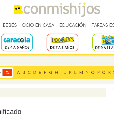
BEBÉS
OCIO EN CASA
EDUCACIÓN
TAREAS E
A
B
C
D
E
F
G
H
I
J
K
L
M
N
O
P
Q
R
ificado