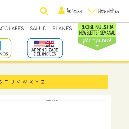
Acceder
Newsletter
SCOLARES
SALUD
PLANES
S
T
U
V
W
X
Y
Z
PUBLICIDAD