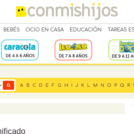
BEBÉS
OCIO EN CASA
EDUCACIÓN
TAREAS E
A
B
C
D
E
F
G
H
I
J
K
L
M
N
O
P
Q
R
ificado