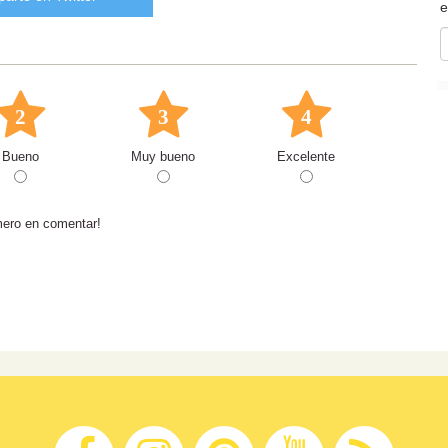
e
2
3
4
Bueno
Muy bueno
Excelente
mero en comentar!