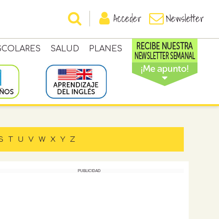
Acceder
Newsletter
SCOLARES
SALUD
PLANES
S
T
U
V
W
X
Y
Z
PUBLICIDAD