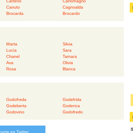
Carterio
Carlomagno
Canuto
Cagnoalda
Brocarda
Brocardo
Marta
Silvia
Lucía
Sara
Chanel
Tamara
Ava
Olivia
Rosa
Blanca
Godofreda
Godefrida
Godeberta
Goderica
Godovino
Godofredo
S
arte en Twitter