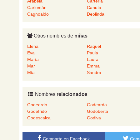
Arabela
Carteria
Carlomán
Canuta
Cagnoaldo
Deolinda
Otros nombres de
niñas
Elena
Raquel
Eva
Paula
María
Laura
Mar
Emma
Mía
Sandra
Nombres
relacionados
Godeardo
Godearda
Godefrido
Godoberta
Godescalca
Godiva
Comparte en Facebook
Comp