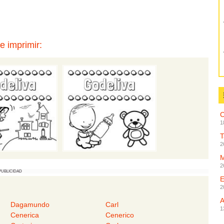
e imprimir:
C
1
2
2
PUBLICIDAD
2
Dagamundo
Carl
1
Cenerica
Cenerico