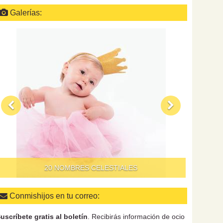
Galerías:
QUÉ HAC
20 NOMBRES CELESTIALES
Conmishijos en tu correo:
uscríbete gratis al boletín
. Recibirás información de ocio