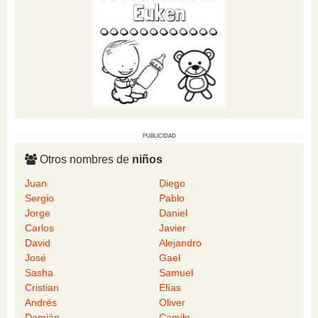
PUBLICIDAD
Otros nombres de
niños
Juan
Diego
Sergio
Pablo
Jorge
Daniel
Carlos
Javier
David
Alejandro
José
Gael
Sasha
Samuel
Cristian
Elías
Andrés
Oliver
Damián
Camilo