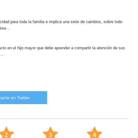
idad para toda la familia e implica una serie de cambios, sobre todo
rse...
cto en el hijo mayor que debe aprender a compartir la atención de sus
...
arte en Twitter
2
3
4