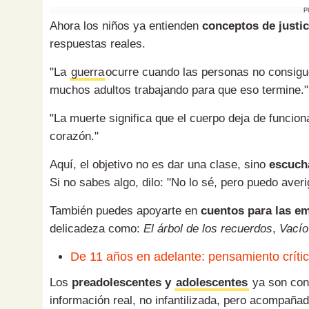
P
Ahora los niños ya entienden
conceptos de justic
respuestas reales.
"La
guerra
ocurre cuando las personas no consig
muchos adultos trabajando para que eso termine."
"La muerte significa que el cuerpo deja de funcio
corazón."
Aquí, el objetivo no es dar una clase, sino
escucha
Si no sabes algo, dilo: "No lo sé, pero puedo aver
También puedes apoyarte en
cuentos para las e
delicadeza como:
El árbol de los recuerdos
,
Vacío
De 11 años en adelante: pensamiento críti
Los
preadolescentes y
adolescentes
ya son con
información real, no infantilizada, pero acompaña