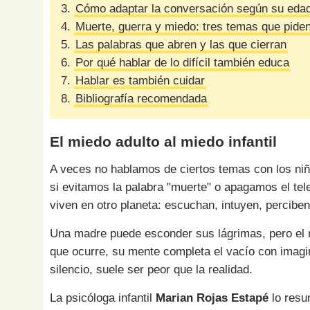
3.
Cómo adaptar la conversación según su eda
4.
Muerte, guerra y miedo: tres temas que piden
5.
Las palabras que abren y las que cierran
6.
Por qué hablar de lo difícil también educa
7.
Hablar es también cuidar
8.
Bibliografía recomendada
El miedo adulto al miedo infantil
A veces no hablamos de ciertos temas con los ni
si evitamos la palabra "muerte" o apagamos el tel
viven en otro planeta: escuchan, intuyen, perciben
Una madre puede esconder sus lágrimas, pero el ni
que ocurre, su mente completa el vacío con imagi
silencio, suele ser peor que la realidad.
La psicóloga infantil
Marian Rojas Estapé
lo resu