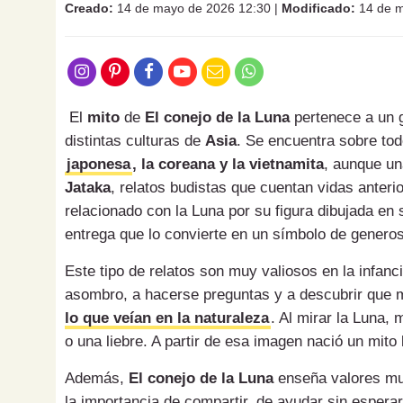
Creado:
14 de mayo de 2026 12:30
|
Modificado:
14 de m
El
mito
de
El conejo de la Luna
pertenece a un g
distintas culturas de
Asia
. Se encuentra sobre tod
japonesa
, la coreana y la vietnamita
, aunque un
Jataka
, relatos budistas que cuentan vidas anter
relacionado con la Luna por su figura dibujada en 
entrega que lo convierte en un símbolo de generos
Este tipo de relatos son muy valiosos en la infan
asombro, a hacerse preguntas y a descubrir que 
lo que veían en la naturaleza
. Al mirar la Luna,
o una liebre. A partir de esa imagen nació un mito 
Además,
El conejo de la Luna
enseña valores muy
la importancia de compartir, de ayudar sin espera