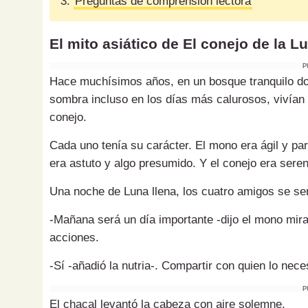
3.
Preguntas de comprensión lectora
El mito asiático de El conejo de la L
P
Hace muchísimos años, en un bosque tranquilo don
sombra incluso en los días más calurosos, vivían 
conejo.
Cada uno tenía su carácter. El mono era ágil y par
era astuto y algo presumido. Y el conejo era ser
Una noche de Luna llena, los cuatro amigos se se
-Mañana será un día importante -dijo el mono mira
acciones.
-Sí -añadió la nutria-. Compartir con quien lo neces
P
El chacal levantó la cabeza con aire solemne.