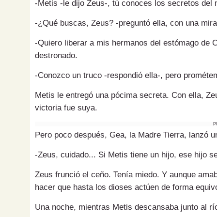
-Metis -le dijo Zeus-, tú conoces los secretos del
-¿Qué buscas, Zeus? -preguntó ella, con una mir
-Quiero liberar a mis hermanos del estómago de Cr
destronado.
-Conozco un truco -respondió ella-, pero prométem
Metis le entregó una pócima secreta. Con ella, Ze
victoria fue suya.
P
Pero poco después, Gea, la Madre Tierra, lanzó u
-Zeus, cuidado... Si Metis tiene un hijo, ese hijo s
Zeus frunció el ceño. Tenía miedo. Y aunque ama
hacer que hasta los dioses actúen de forma equiv
Una noche, mientras Metis descansaba junto al río