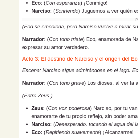
Eco
: (
Con esperanza
) ¡Conmigo!
Narciso
: (
Sonriendo
) Juguemos a ver quién 
P
(Eco se emociona, pero Narciso vuelve a mirar su 
Narrador
: (
Con tono triste
) Eco, enamorada de Nar
expresar su amor verdadero.
Acto 3: El destino de Narciso y el origen del E
Escena: Narciso sigue admirándose en el lago. Eco
Narrador
: (
Con tono grave
) Los dioses, al ver la
(Entra Zeus.)
Zeus
: (
Con voz poderosa
) Narciso, por tu va
enamorarte de tu propio reflejo, sin poder am
Narciso
: (
Desesperado, tocando el agua del l
Eco
: (
Repitiendo suavemente
) ¡Alcanzarme!