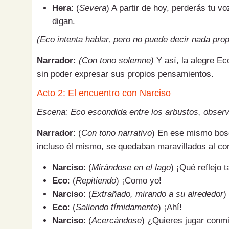
Hera
: (
Severa
) A partir de hoy, perderás tu vo
digan.
(Eco intenta hablar, pero no puede decir nada pro
Narrador:
(Con tono solemne)
Y así, la alegre Ec
sin poder expresar sus propios pensamientos.
Acto 2: El encuentro con Narciso
Escena: Eco escondida entre los arbustos, observ
Narrador
: (
Con tono narrativo
) En ese mismo bosq
incluso él mismo, se quedaban maravillados al co
Narciso
: (
Mirándose en el lago
) ¡Qué reflejo 
Eco
: (
Repitiendo
) ¡Como yo!
Narciso
: (
Extrañado, mirando a su alrededor
)
Eco
: (
Saliendo tímidamente
) ¡Ahí!
Narciso
: (
Acercándose
) ¿Quieres jugar conm