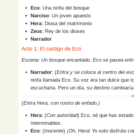
Eco
: Una ninfa del bosque
Narciso
: Un joven apuesto
Hera
: Diosa del matrimonio
Zeus
: Rey de los dioses
Narrador
Acto 1: El castigo de Eco
Escena: Un bosque encantado. Eco se pasea entre 
Narrador
: (
Entra y se coloca al centro del es
ninfa llamada Eco. Su voz era tan dulce que 
escucharla. Pero un día, su destino cambiaría
P
(Entra Hera, con rostro de enfado.)
Hera
: (
Con autoridad
) Eco, sé que has estado
interminables.
Eco
: (
Inocente
) ¡Oh, Hera! Yo solo disfruto 