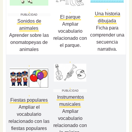
Una historia
PUBLICIDAD
El parque
dibujada
Sonidos de
Ampliar
Ficha para
animales
vocabulario
comprender una
Aprender sobre las
relacionado con
secuencia
onomatopeyas de
el parque.
narrativa.
animales
PUBLICIDAD
Instrumentos
Fiestas populares
musicales
Ampliar el
Ampliar
vocabulario
vocabulario
relacionado con las
relacionado con
fiestas populares