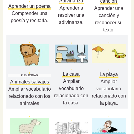
Adivinanza
canción
Aprender un poema
Aprender a
Aprender una
Comprender una
resolver una
canción y
poesía y recitarla.
adivinanza.
reconocer su
texto.
La casa
La playa
PUBLICIDAD
Ampliar
Ampliar
Animales salvajes
vocabulario
vocabulario
Ampliar vocabulario
relacionado con
relacionado con
relacionado con los
la casa.
la playa.
animales