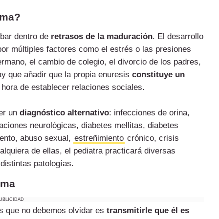
cama?
obar dentro de
retrasos de la maduración
. El desarrollo
r múltiples factores como el estrés o las presiones
rmano, el cambio de colegio, el divorcio de los padres,
ay que añadir que la propia enuresis
constituye un
 hora de establecer relaciones sociales.
er un
diagnóstico alternativo
: infecciones de orina,
raciones neurológicas, diabetes mellitas, diabetes
iento, abuso sexual,
estreñimiento
crónico, crisis
lquiera de ellas, el pediatra practicará diversas
distintas patologías.
cama
UBLICIDAD
as que no debemos olvidar es
transmitirle que él es