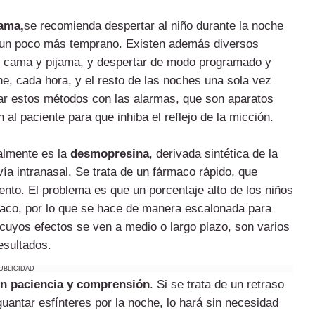
cama,
se recomienda despertar al niño durante la noche
 un poco más temprano. Existen además diversos
r cama y pijama, y despertar de modo programado y
he, cada hora, y el resto de las noches una sola vez
r estos métodos con las alarmas, que son aparatos
 al paciente para que inhiba el reflejo de la micción.
ualmente es la
desmopresina
, derivada sintética de la
ía intranasal. Se trata de un fármaco rápido, que
nto. El problema es que un porcentaje alto de los niños
rmaco, por lo que se hace de manera escalonada para
cuyos efectos se ven a medio o largo plazo, son varios
esultados.
UBLICIDAD
on paciencia y comprensión
. Si se trata de un retraso
uantar esfínteres por la noche, lo hará sin necesidad