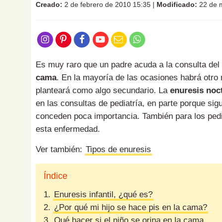
Creado:
2 de febrero de 2010 15:35
|
Modificado:
22 de 
Es muy raro que un padre acuda a la consulta de
cama
. En la mayoría de las ocasiones habrá otro m
planteará como algo secundario. La
enuresis noc
en las consultas de pediatría, en parte porque sig
conceden poca importancia. También para los pedia
esta enfermedad.
Ver también:
Tipos de enuresis
Índice
1.
Enuresis infantil, ¿qué es?
2.
¿Por qué mi hijo se hace pis en la cama?
3.
Qué hacer si el niño se orina en la cama