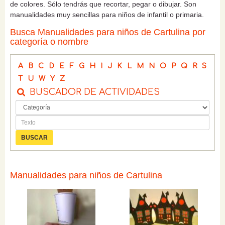
de colores. Sólo tendrás que recortar, pegar o dibujar. Son
manualidades muy sencillas para niños de infantil o primaria.
Busca Manualidades para niños de Cartulina por
categoría o nombre
A
B
C
D
E
F
G
H
I
J
K
L
M
N
O
P
Q
R
S
T
U
W
Y
Z
BUSCADOR DE ACTIVIDADES
Manualidades para niños de Cartulina