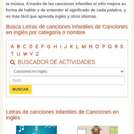
la música. A través de las canciones infantiles el niño mejora su
forma de hablar y de entender el significado de cada palabra, y
es más fácil que aprenda inglés y otros idiomas.
Busca Letras de canciones infantiles de Canciones
en inglés por categoría o nombre
A
B
C
D
E
F
G
H
I
J
K
L
M
N
O
P
Q
R
S
T
U
W
Y
Z
BUSCADOR DE ACTIVIDADES
Letras de canciones infantiles de Canciones en
inglés