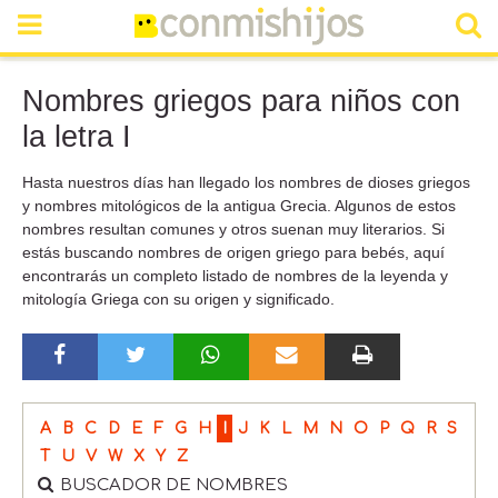
Nombres griegos para niños con
la letra I
Hasta nuestros días han llegado los nombres de dioses griegos
y nombres mitológicos de la antigua Grecia. Algunos de estos
nombres resultan comunes y otros suenan muy literarios. Si
estás buscando nombres de origen griego para bebés, aquí
encontrarás un completo listado de nombres de la leyenda y
mitología Griega con su origen y significado.
A
B
C
D
E
F
G
H
I
J
K
L
M
N
O
P
Q
R
S
T
U
V
W
X
Y
Z
BUSCADOR DE NOMBRES