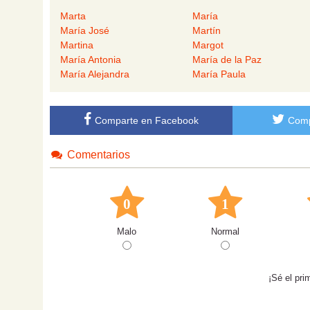
Marta
María
María José
Martín
Martina
Margot
María Antonia
María de la Paz
María Alejandra
María Paula
Comparte en Facebook
Comp
Comentarios
0
1
Malo
Normal
¡Sé el pri