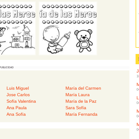
PUBLICIDAD
J
1
M
Luis Miguel
María del Carmen
0
Jose Carlos
María Laura
L
Sofía Valentina
María de la Paz
0
Ana Paula
Sara Sofía
M
Ana Sofía
María Fernanda
0
M
0