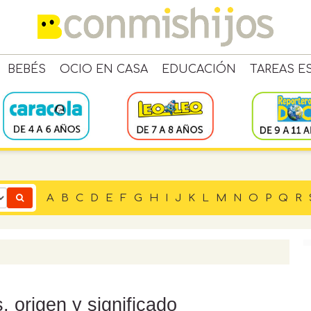
BEBÉS
OCIO EN CASA
EDUCACIÓN
TAREAS E
A
B
C
D
E
F
G
H
I
J
K
L
M
N
O
P
Q
R
 origen y significado