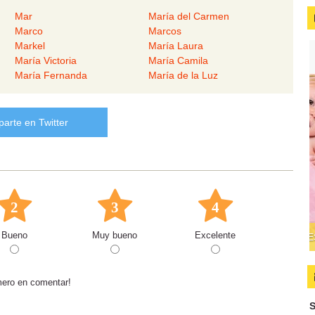
Mar
María del Carmen
Marco
Marcos
Markel
María Laura
María Victoria
María Camila
María Fernanda
María de la Luz
arte en Twitter
2
3
4
Bueno
Muy bueno
Excelente
mero en comentar!
S