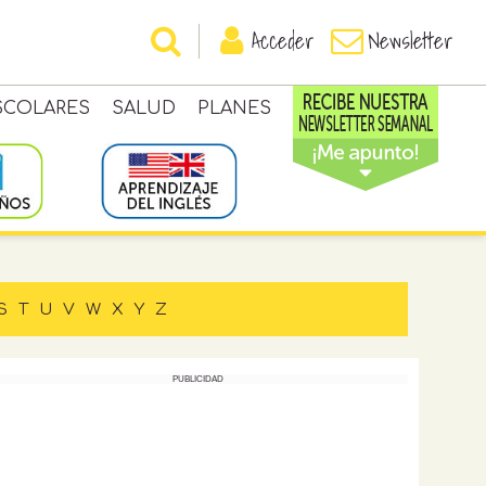
Acceder
Newsletter
SCOLARES
SALUD
PLANES
S
T
U
V
W
X
Y
Z
PUBLICIDAD