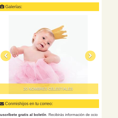
Galerías:
QUÉ HACER
20 NOMBRES CELESTIALES
Conmishijos en tu correo:
uscríbete gratis al boletín
. Recibirás información de ocio