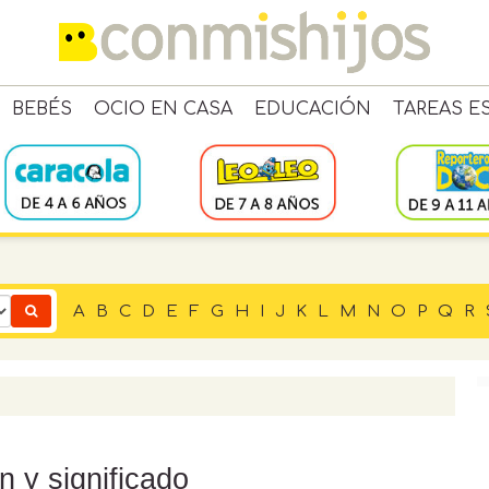
BEBÉS
OCIO EN CASA
EDUCACIÓN
TAREAS E
A
B
C
D
E
F
G
H
I
J
K
L
M
N
O
P
Q
R
n y significado