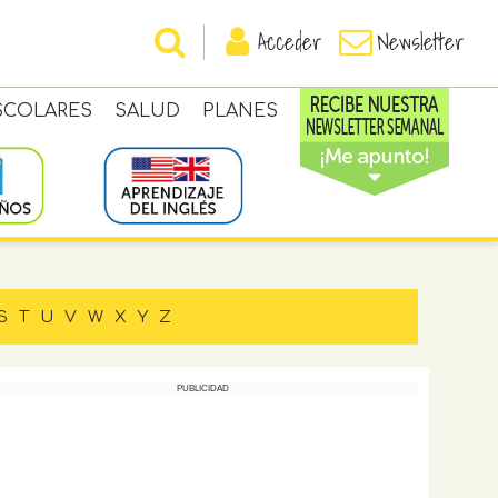
Acceder
Newsletter
SCOLARES
SALUD
PLANES
S
T
U
V
W
X
Y
Z
PUBLICIDAD