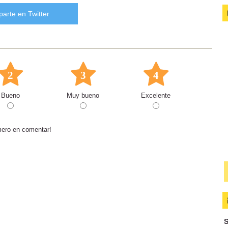
arte en Twitter
2
3
4
Bueno
Muy bueno
Excelente
mero en comentar!
S