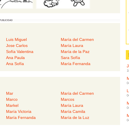
PUBLICIDAD
Luis Miguel
María del Carmen
Jose Carlos
María Laura
Sofía Valentina
María de la Paz
Ana Paula
Sara Sofía
Ana Sofía
María Fernanda
J
1
M
0
L
Mar
María del Carmen
0
Marco
Marcos
M
Markel
María Laura
0
María Victoria
María Camila
M
María Fernanda
María de la Luz
0