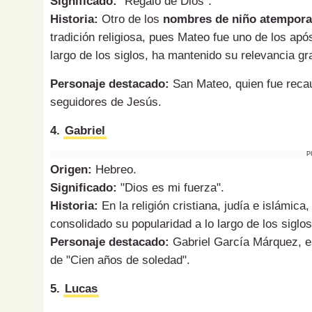
Significado:
"Regalo de Dios".
Historia:
Otro de los
nombres de niño atemporal
tradición religiosa, pues Mateo fue uno de los apó
largo de los siglos, ha mantenido su relevancia gra
Personaje destacado:
San Mateo, quien fue recau
seguidores de Jesús.
4.
Gabriel
P
Origen:
Hebreo.
Significado:
"Dios es mi fuerza".
Historia:
En la religión cristiana, judía e islámica
consolidado su popularidad a lo largo de los siglos
Personaje destacado:
Gabriel García Márquez, es
de "Cien años de soledad".
5.
Lucas