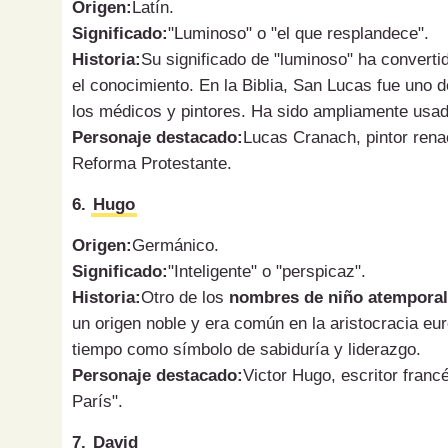
Origen:
Latín.
Significado:
"Luminoso" o "el que resplandece".
Historia:
Su significado de "luminoso" ha converti
el conocimiento. En la Biblia, San Lucas fue uno 
los médicos y pintores. Ha sido ampliamente usado
Personaje destacado:
Lucas Cranach, pintor rena
Reforma Protestante.
6.
Hugo
Origen:
Germánico.
Significado:
"Inteligente" o "perspicaz".
Historia:
Otro de los
nombres de niño atemporale
un origen noble y era común en la aristocracia eu
tiempo como símbolo de sabiduría y liderazgo.
Personaje destacado:
Victor Hugo, escritor franc
París".
7.
David