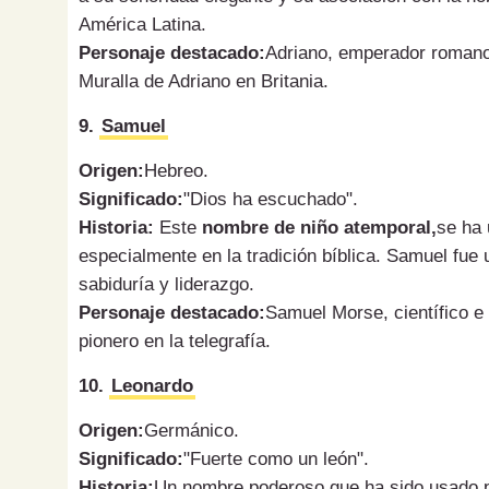
América Latina.
Personaje destacado:
Adriano, emperador romano 
Muralla de Adriano en Britania.
9.
Samuel
Origen:
Hebreo.
Significado:
"Dios ha escuchado".
Historia:
Este
nombre de niño atemporal,
se ha 
especialmente en la tradición bíblica. Samuel fue 
sabiduría y liderazgo.
Personaje destacado:
Samuel Morse, científico e
pionero en la telegrafía.
10.
Leonardo
Origen:
Germánico.
Significado:
"Fuerte como un león".
Historia:
Un nombre poderoso que ha sido usado po