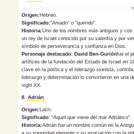
P
Origen:
Hebreo.
Significado:
"Amado" o "querido".
Historia:
Uno de los nombres más antiguos y con gr
un rey de Israel conocido por su valentía y por ve
símbolo de perseverancia y confianza en Dios.
Personaje destacado: David Ben-Gurión
fue el 
artífices de la fundación del Estado de Israel en
clave en la política y el liderazgo sionista, contr
liderazgo y determinación lo convirtieron en una de
siglo XX.
8.
Adrián
Origen:
Latín.
Significado
: "Aquel que viene del mar Adriático".
Historia:
Adrián fue un nombre común en la Antig
a su sonoridad elegante y su asociación con la n