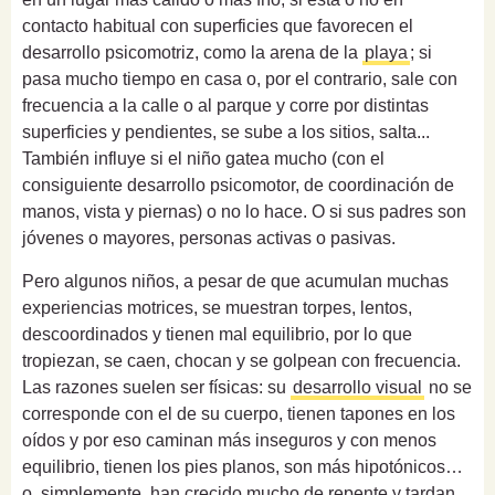
contacto habitual con superficies que favorecen el
desarrollo psicomotriz, como la arena de la
playa
; si
pasa mucho tiempo en casa o, por el contrario, sale con
frecuencia a la calle o al parque y corre por distintas
superficies y pendientes, se sube a los sitios, salta...
También influye si el niño gatea mucho (con el
consiguiente desarrollo psicomotor, de coordinación de
manos, vista y piernas) o no lo hace. O si sus padres son
jóvenes o mayores, personas activas o pasivas.
Pero algunos niños, a pesar de que acumulan mu­­chas
experiencias motrices, se muestran torpes, len­­tos,
descoordinados y tienen mal equilibrio, por lo que
tropiezan, se caen, chocan y se golpean con frecuencia.
Las razones suelen ser físicas: su
desarrollo visual
no se
corresponde con el de su cuerpo, tienen tapones en los
oídos y por eso caminan más inseguros y con menos
equilibrio, tienen los pies planos, son más hipotónicos…
o, simplemente, han crecido mucho de repente y tardan