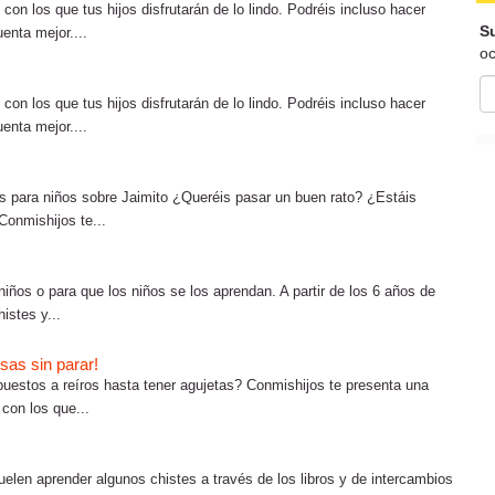
n los que tus hijos disfrutarán de lo lindo. Podréis incluso hacer
Su
enta mejor....
oc
n los que tus hijos disfrutarán de lo lindo. Podréis incluso hacer
enta mejor....
es para niños sobre Jaimito ¿Queréis pasar un buen rato? ¿Estáis
Conmishijos te...
niños o para que los niños se los aprendan. A partir de los 6 años de
istes y...
isas sin parar!
uestos a reíros hasta tener agujetas? Conmishijos te presenta una
 con los que...
suelen aprender algunos chistes a través de los libros y de intercambios