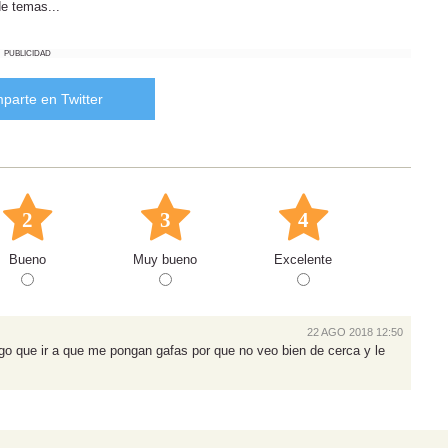
e temas...
PUBLICIDAD
parte en Twitter
2
3
4
Bueno
Muy bueno
Excelente
22 AGO 2018 12:50
engo que ir a que me pongan gafas por que no veo bien de cerca y le