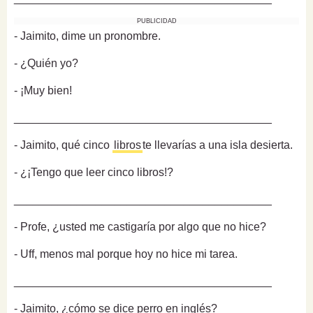
PUBLICIDAD
- Jaimito, dime un pronombre.
- ¿Quién yo?
- ¡Muy bien!
_________________________________________
- Jaimito, qué cinco
libros
te llevarías a una isla desierta.
- ¿¡Tengo que leer cinco libros!?
_________________________________________
- Profe, ¿usted me castigaría por algo que no hice?
- Uff, menos mal porque hoy no hice mi tarea.
_________________________________________
- Jaimito, ¿cómo se dice perro en inglés?