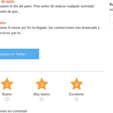
o de parto
Su
arte el día del parto. Pero antes de realizar cualquier actividad
oc
arte de que...
arto
ante 9 meses por fin ha llegado: las contracciones han empezado y
cnicas que te...
parte en Twitter
2
3
4
Bueno
Muy bueno
Excelente
rimero en comentar!