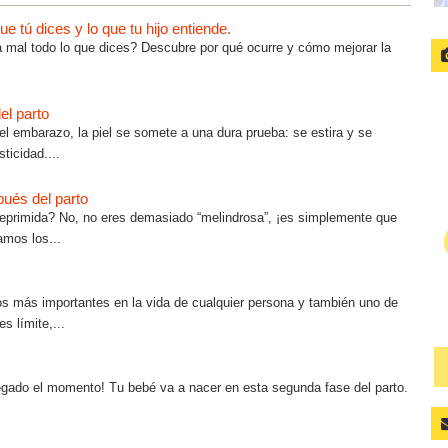
 tú dices y lo que tu hijo entiende.
ta mal todo lo que dices? Descubre por qué ocurre y cómo mejorar la
el parto
 el embarazo, la piel se somete a una dura prueba: se estira y se
ticidad....
ués del parto
eprimida? No, no eres demasiado “melindrosa”, ¡es simplemente que
amos los...
os más importantes en la vida de cualquier persona y también uno de
s límite,...
legado el momento! Tu bebé va a nacer en esta segunda fase del parto.