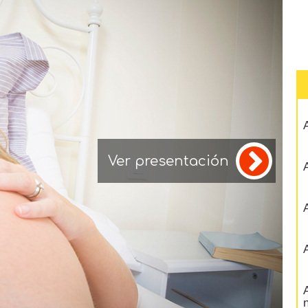
A
Ver presentación
A
A
A
A
n