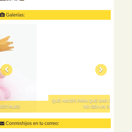
Galerías:
QUÉ HACER PARA QUE DAR DE COMER A LOS NIÑOS
NO SEA UN SUPLICIO
Conmishijos en tu correo: