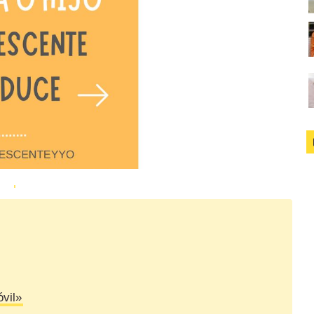
óvil»