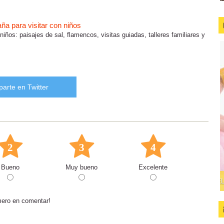
a para visitar con niños
ños: paisajes de sal, flamencos, visitas guiadas, talleres familiares y
arte en Twitter
2
3
4
Bueno
Muy bueno
Excelente
mero en comentar!