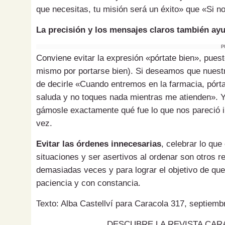
que necesitas, tu misión será un éxito» que «Si no
La precisión y los mensajes claros también ayu­
P
Conviene evitar la expresión «pórtate bien», pues­­
mismo por portarse bien). Si de­­sea­­mos que nues­­
de decirle «Cuando entremos en la far­­macia, pórt
saluda y no toques nada mien­­tras me atienden». Y
gá­­mosle exacta­mente qué fue lo que nos pa­­reci
vez.
Evitar las órdenes innecesarias
, celebrar lo que
situaciones y ser asertivos al ordenar son otros r
demasiadas veces y para lograr el objetivo de qu
paciencia y con constancia.
Texto: Alba Castellví para Caracola 317, septiemb
DESCUBRE LA REVISTA CARA