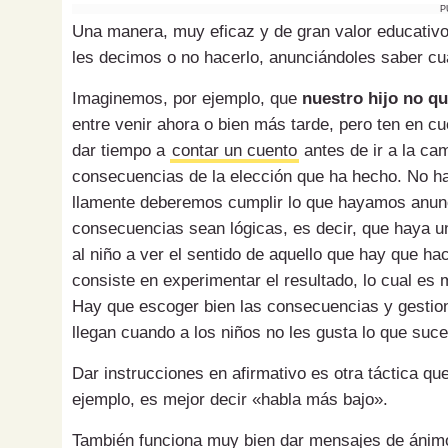
P
Una manera, muy eficaz y de gran valor edu­­cativo, 
les decimos o no hacerlo, anunciándoles saber cuá
Imaginemos, por ejemplo, que
nuestro hijo no qu
entre venir ahora o bien más tarde, pero ten en cu
dar tiempo a
contar un cuento
antes de ir a la ca
consecuencias de la elección que ha hecho. No ha
lla­­mente deberemos cumplir lo que hayamos anun­­
consecuencias sean lógicas, es decir, que haya u
al niño a ver el sentido de aquello que hay que hac
consiste en experimentar el resultado, lo cual es
Hay que escoger bien las consecuencias y gestio
llegan cuando a los niños no les gusta lo que suc
Dar instrucciones en afirmativo es otra táctica que
ejemplo, es mejor decir «habla más bajo».
También funciona muy bien dar mensajes de ánimo y