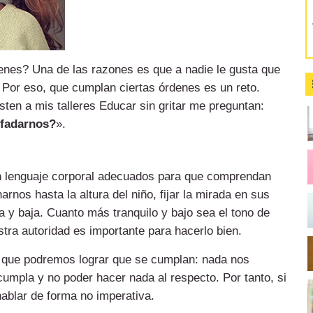
enes? Una de las razones es que a nadie le gusta que
s. Por eso, que cumplan ciertas órdenes es un reto.
ten a mis talleres Educar sin gritar me preguntan:
nfadarnos?
».
un lenguaje corporal adecuados para que com­­prendan
nos hasta la altura del niño, fijar la mirada en sus
 y baja. Cuanto más tranquilo y bajo sea el tono de
a autoridad es im­­por­­tante para hacerlo bien.
 que podremos lograr que se cumplan: nada nos
umpla y no poder hacer nada al respecto. Por tanto, si
ablar de forma no imperativa.