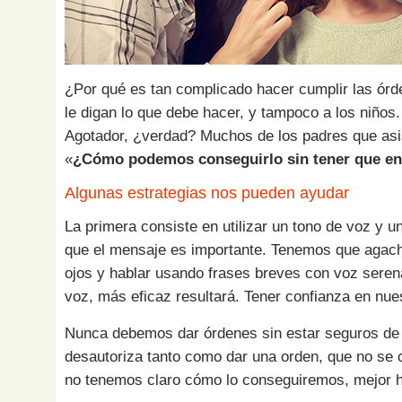
¿Por qué es tan complicado hacer cumplir las órd
le digan lo que debe hacer, y tam­­poco a los niño
Agotador, ¿verdad? Muchos de los padres que asis
«
¿Cómo podemos conse­­­­guirlo sin tener que e
Algunas estrategias nos pueden ayudar
La primera consiste en utilizar un tono de voz y 
que el mensaje es importante. Tenemos que agachar
ojos y hablar usando frases breves con voz serena
voz, más eficaz resultará. Tener confianza en nuestr
Nunca debemos dar órdenes sin estar seguros de
desautoriza tanto como dar una orden, que no se c
no tenemos claro cómo lo conse­­guiremos, mejor h