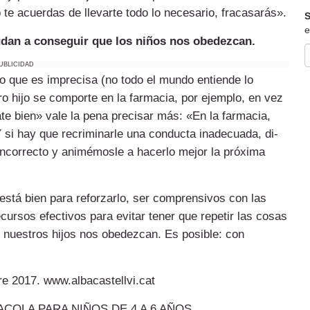
 te acuerdas de llevarte todo lo necesario, fracasarás».
S
e
­dan a conseguir que los niños nos obedez­­can.
UBLICIDAD
to que es imprecisa (no todo el mun­­do entiende lo
tro hijo se comporte en la farma­­cia, por ejemplo, en vez
ate bien» vale la pena precisar más: «En la farmacia,
 si hay que recriminarle una conducta inadecuada, di­­
ó incorrecto y animémosle a hacerlo mejor la próxima
 está bien para reforzarlo, ser comprensivos con las
ecursos efectivos para evitar tener que repetir las cosas
e nuestros hijos nos obedezcan. Es posible: con
re 2017. www.albacastellvi.cat
COLA PARA NIÑOS DE 4 A 6 AÑOS