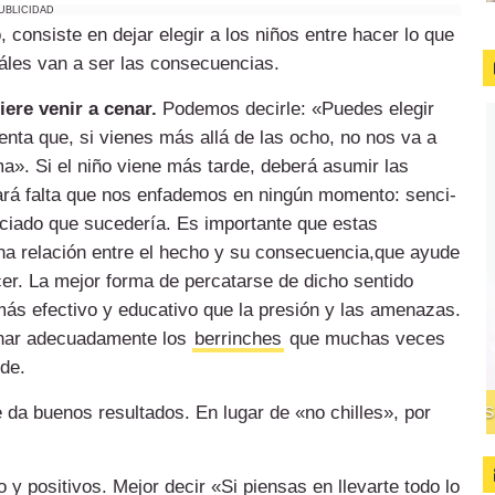
UBLICIDAD
consiste en dejar elegir a los niños en­­tre hacer lo que
les van a ser las consecuen­­cias.
iere venir a cenar.
Podemos decirle: «Puedes elegir
enta que, si vienes más allá de las ocho, no nos va a
ma». Si el niño viene más tarde, deberá asumir las
rá falta que nos enfademos en ningún momento: senci­­
­­ciado que sucedería. Es importante que estas
na relación entre el hecho y su consecuencia,que ayude
er. La mejor forma de perca­­tarse de dicho sentido
 más efectivo y educativo que la presión y las amenazas.
nar adecuada­­mente los
berrinches
que muchas veces
ede.
 da buenos resultados. En lugar de «no chi­­lles», por
 positivos. Mejor decir «Si piensas en llevarte todo lo