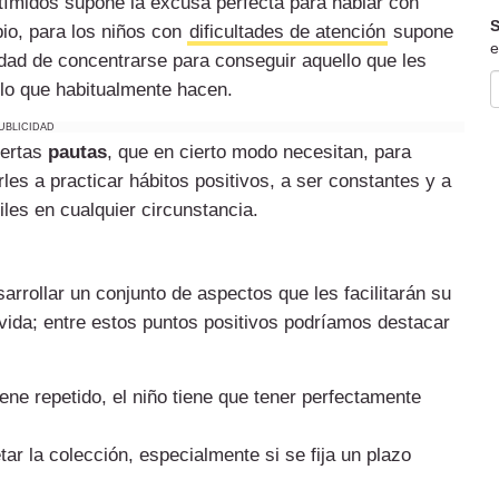
 tímidos supone la excusa perfecta para hablar con
S
bio, para los niños con
dificultades de atención
supone
e
dad de concentrarse para conseguir aquello que les
lo que habitualmente hacen.
UBLICIDAD
iertas
pautas
, que en cierto modo necesitan, para
s a practicar hábitos positivos, a ser constantes y a
les en cualquier circunstancia.
rrollar un conjunto de aspectos que les facilitarán su
 vida; entre estos puntos positivos podríamos destacar
iene repetido, el niño tiene que tener perfectamente
r la colección, especialmente si se fija un plazo