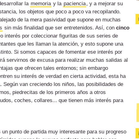
esarrollar la
memoria
y la
paciencia
, y a mejorar su
stancia, los objetos que poco a poco va recopilando.
 alejado de la mera pasividad que supone en muchas
s
sin más finalidad que ser entretenidos. Así, con
cinco
o interés por coleccionar figuritas de sus series de
antantes que les llaman la atención, y esto supone una
istinto. Si somos capaces de fomentar ese interés por
drá servirnos de excusa para realizar muchas salidas al
ntajas que ofrecen tales entornos; sin embargo
tren su interés de verdad en cierta actividad, esta ha
. Según van creciendo los niños, las posibilidades de
mos, piedrecitas de los primeros años a otros
dos, coches, collares... que tienen más interés para
os un punto de partida muy interesante para su progreso