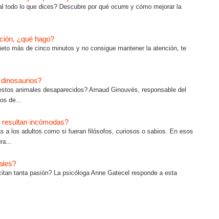
al todo lo que dices? Descubre por qué ocurre y cómo mejorar la
nción, ¿qué hago?
uieto más de cinco minutos y no consigue mantener la atención, te
s dinosaurios?
r estos animales desaparecidos? Arnaud Ginouvès, responsable del
os de...
s resultan incómodas?
s a los adultos como si fueran filósofos, curiosos o sabios. En esos
ra...
ales?
itan tanta pasión? La psicóloga Anne Gatecel responde a esta