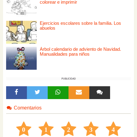
colorear e imprimir
Ejercicios escolares sobre la familia. Los
abuelos
Árbol calendario de adviento de Navidad.
Manualidades para niños
PUBLICIDAD
Comentarios
0
1
2
3
4