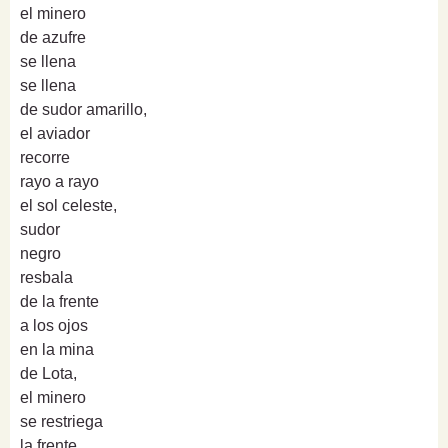
el minero
de azufre
se llena
se llena
de sudor amarillo,
el aviador
recorre
rayo a rayo
el sol celeste,
sudor
negro
resbala
de la frente
a los ojos
en la mina
de Lota,
el minero
se restriega
la frente