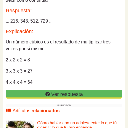
decir cómo continúa?
Respuesta:
... 216, 343, 512, 729 ...
Explicación:
Un número cúbico es el resultado de multiplicar tres
veces por sí mismo:
2 x 2 x 2 = 8
3 x 3 x 3 = 27
4 x 4 x 4 = 64
Ver respuesta
PUBLICIDAD
Artículos
relacionados
Cómo hablar con un adolescente: lo que tú
dices y lo que tu hijo entiende.