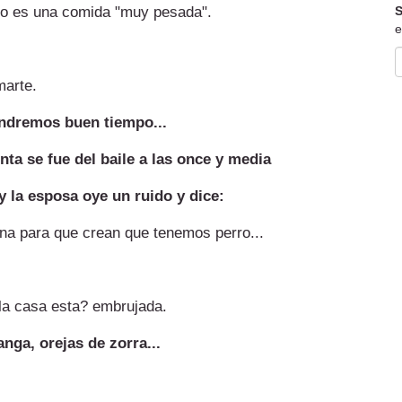
so es una comida "muy pesada".
S
e
marte.
tendremos buen tiempo...
nta se fue del baile a las once y media
 la esposa oye un ruido y dice:
tana para que crean que tenemos perro...
 la casa esta? embrujada.
nga, orejas de zorra...