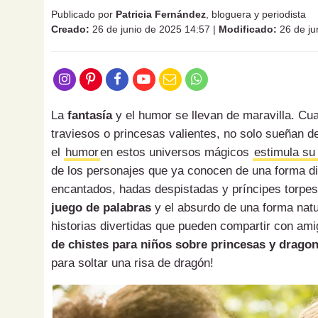
Publicado por
Patricia Fernández
, bloguera y periodista
Creado:
26 de junio de 2025 14:57
|
Modificado:
26 de ju
La
fantasía
y el humor se llevan de maravilla. Cu
traviesos o princesas valientes, no solo sueñan d
el
humor
en estos universos mágicos
estimula su
de los personajes que ya conocen de una forma dis
encantados, hadas despistadas y príncipes torpes 
juego de palabras
y el absurdo de una forma natu
historias divertidas que pueden compartir con ami
de chistes para niños sobre princesas y drago
para soltar una risa de dragón!