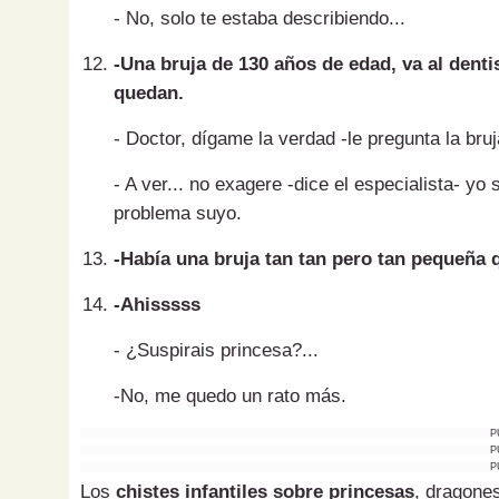
- No, solo te estaba describiendo...
-Una bruja de 130 años de edad, va al dentis
quedan.
- Doctor, dígame la verdad -le pregunta la br
- A ver... no exagere -dice el especialista- yo 
problema suyo.
-Había una bruja tan tan pero tan pequeña q
-Ahisssss
- ¿Suspirais princesa?...
-No, me quedo un rato más.
P
P
P
Los
chistes infantiles sobre princesas
, dragone