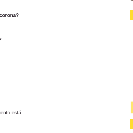
 corona?
?
uento está.