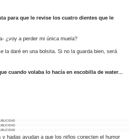
ta para que le revise los cuatro dientes que le
uja- ¿voy a perder mi única muela?
se la daré en una bolsita. Si no la guarda bien, será
ue cuando volaba lo hacía en escobilla de water...
UBLICIDAD
UBLICIDAD
UBLICIDAD
s y hadas ayudan a que los niños conecten el humor