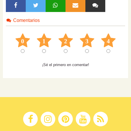
Comentarios
0
1
2
3
4
¡Sé el primero en comentar!