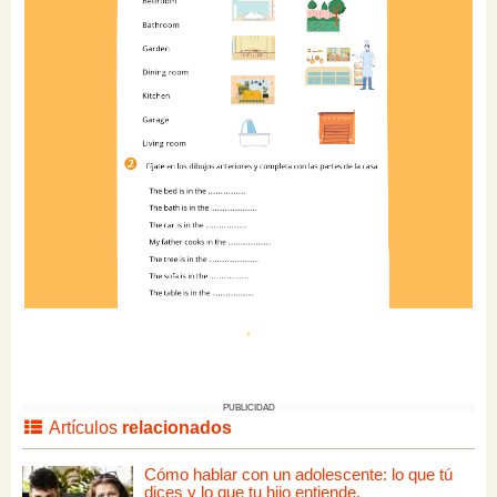
PUBLICIDAD
Artículos
relacionados
Cómo hablar con un adolescente: lo que tú
dices y lo que tu hijo entiende.