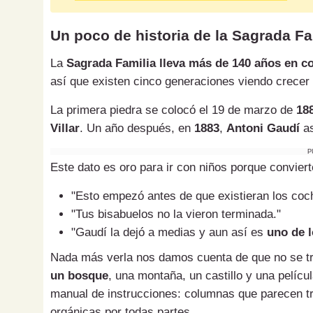
Un poco de historia de la Sagrada Fa
La
Sagrada Familia
lleva más de 140 años en c
así que existen cinco generaciones viendo crecer 
La primera piedra se colocó el 19 de marzo de
18
Villar
. Un año después, en
1883
,
Antoni Gaudí
as
P
Este dato es oro para ir con niños porque conviert
"Esto empezó antes de que existieran los co
"Tus bisabuelos no la vieron terminada."
"Gaudí la dejó a medias y aun así es
uno de 
Nada más verla nos damos cuenta de que no se tra
un bosque
, una montaña, un castillo y una pelícu
manual de instrucciones: columnas que parecen tr
orgánicas por todas partes.