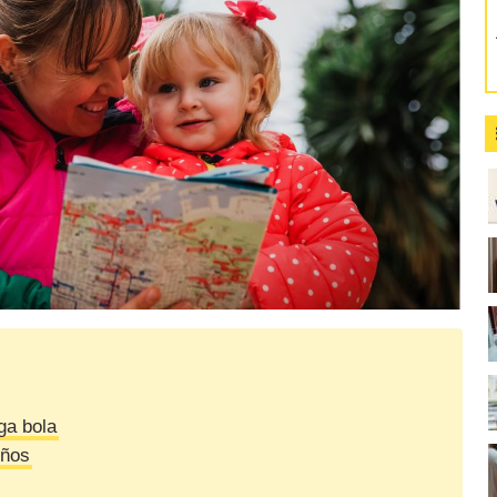
ga bola
iños