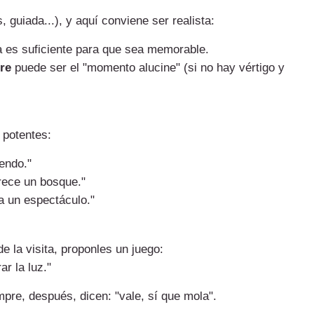
, guiada...), y aquí conviene ser realista:
 es suficiente para que sea memorable.
rre
puede ser el "momento alucine" (si no hay vértigo y
 potentes:
endo."
arece un bosque."
a un espectáculo."
 la visita, proponles un juego:
r la luz."
mpre, después, dicen: "vale, sí que mola".