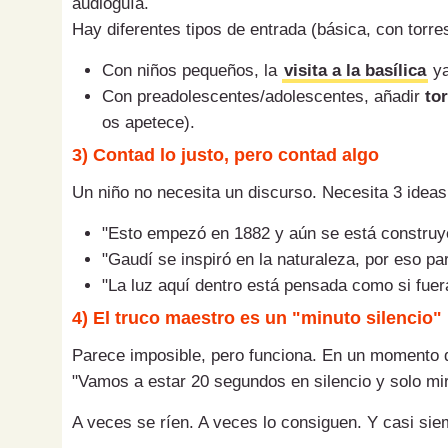
audioguía.
Hay diferentes tipos de entrada (básica, con torres
Con niños pequeños, la
visita a la basílica
ya
Con preadolescentes/adolescentes, añadir
to
os apetece).
3) Contad lo justo, pero contad algo
Un niño no necesita un discurso. Necesita 3 ideas
"Esto empezó en 1882 y aún se está construy
"Gaudí se inspiró en la naturaleza, por eso p
"La luz aquí dentro está pensada como si fuer
4) El truco maestro es un "minuto silencio"
Parece imposible, pero funciona. En un momento de
"Vamos a estar 20 segundos en silencio y solo mira
A veces se ríen. A veces lo consiguen. Y casi sie