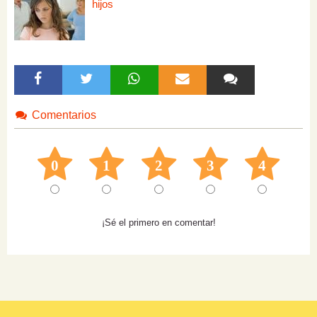
hijos
Comentarios
0
1
2
3
4
¡Sé el primero en comentar!