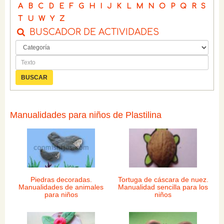
A
B
C
D
E
F
G
H
I
J
K
L
M
N
O
P
Q
R
S
T
U
W
Y
Z
BUSCADOR DE ACTIVIDADES
Manualidades para niños de Plastilina
Piedras decoradas.
Tortuga de cáscara de nuez.
Manualidades de animales
Manualidad sencilla para los
para niños
niños