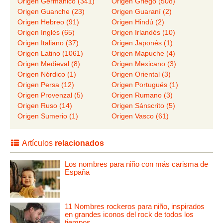
Origen Germánico (341)
Origen Griego (508)
Origen Guanche (23)
Origen Guaraní (2)
Origen Hebreo (91)
Origen Hindú (2)
Origen Inglés (65)
Origen Irlandés (10)
Origen Italiano (37)
Origen Japonés (1)
Origen Latino (1061)
Origen Mapuche (4)
Origen Medieval (8)
Origen Mexicano (3)
Origen Nórdico (1)
Origen Oriental (3)
Origen Persa (12)
Origen Portugués (1)
Origen Provenzal (5)
Origen Rumano (3)
Origen Ruso (14)
Origen Sánscrito (5)
Origen Sumerio (1)
Origen Vasco (61)
Artículos
relacionados
Los nombres para niño con más carisma de
España
11 Nombres rockeros para niño, inspirados
en grandes iconos del rock de todos los
tiempos