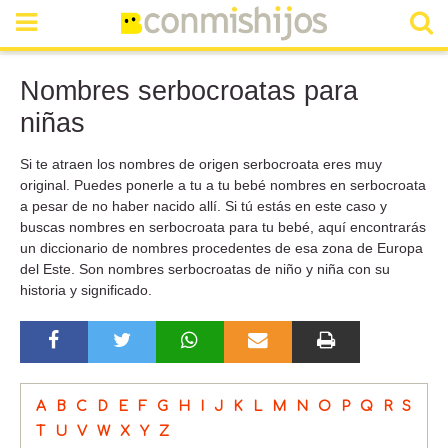
Nombres serbocroatas para
niñas
Si te atraen los nombres de origen serbocroata eres muy
original. Puedes ponerle a tu a tu bebé nombres en serbocroata
a pesar de no haber nacido allí. Si tú estás en este caso y
buscas nombres en serbocroata para tu bebé, aquí encontrarás
un diccionario de nombres procedentes de esa zona de Europa
del Este. Son nombres serbocroatas de niño y niña con su
historia y significado.
A
B
C
D
E
F
G
H
I
J
K
L
M
N
O
P
Q
R
S
T
U
V
W
X
Y
Z