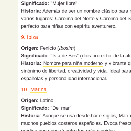
Significado:
"Mujer libre"
Historia:
Además de ser un nombre clásico para n
varios lugares: Carolina del Norte y Carolina del S
perfecto para niñas con espíritu aventurero.
9. Ibiza
Origen:
Fenicio (
Ibosim
)
Significado:
"Isla de Bes" (dios protector de la al
Historia:
Nombre para niña moderno
y vibrante q
sinónimo de libertad, creatividad y vida. Ideal pa
españolas y personalidad internacional.
10.
Marina
Origen:
Latino
Significado:
"Del mar"
Historia:
Aunque se usa desde hace siglos, Marin
muchos pueblos costeros españoles. Evoca frescur
predice que seguirá entre los más elegidos.