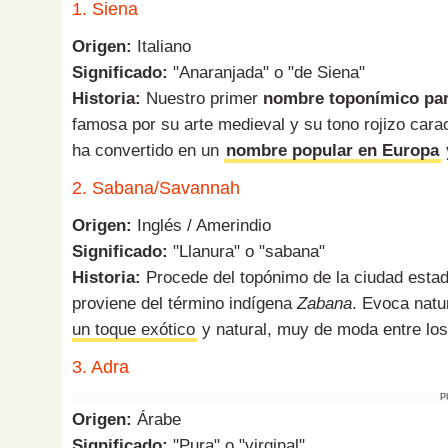
1. Siena
Origen:
Italiano
Significado:
"Anaranjada" o "de Siena"
Historia:
Nuestro primer
nombre toponímico par
famosa por su arte medieval y su tono rojizo caract
ha convertido en un
nombre popular en Europa
2. Sabana/Savannah
Origen:
Inglés / Amerindio
Significado:
"Llanura" o "sabana"
Historia:
Procede del topónimo de la ciudad esta
proviene del término indígena
Zabana
. Evoca natu
un toque exótico
y natural, muy de moda entre los 
3. Adra
P
Origen:
Árabe
Significado:
"Pura" o "virginal"