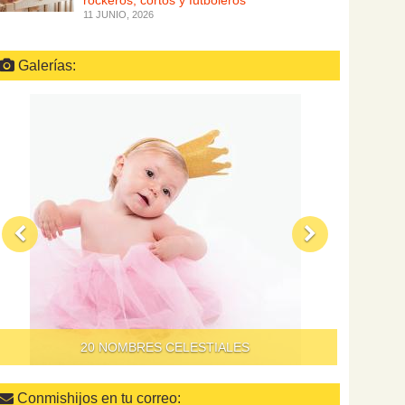
rockeros, cortos y futboleros
11 JUNIO, 2026
Galerías:
QUÉ HACER PARA QUE DAR DE COMER A LOS NIÑOS
NO SEA UN SUPLICIO
Conmishijos en tu correo: