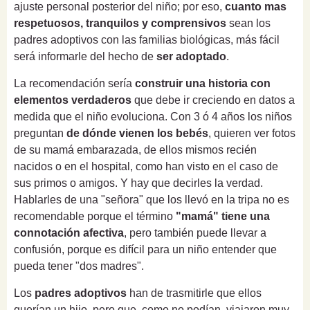
ajuste personal posterior del niño; por eso,
cuanto mas
respetuosos, tranquilos y comprensivos
sean los
padres adoptivos con las familias biológicas, más fácil
será informarle del hecho de
ser adoptado
.
La recomendación sería
construir una historia con
elementos verdaderos
que debe ir creciendo en datos a
medida que el niño evoluciona. Con 3 ó 4 años los niños
preguntan
de dónde vienen los bebés
, quieren ver fotos
de su mamá embarazada, de ellos mismos recién
nacidos o en el hospital, como han visto en el caso de
sus primos o amigos. Y hay que decirles la verdad.
Hablarles de una "señora" que los llevó en la tripa no es
recomendable porque el término
"mamá" tiene una
connotación afectiva
, pero también puede llevar a
confusión, porque es difícil para un niño entender que
pueda tener "dos madres".
Los
padres adoptivos
han de trasmitirle que ellos
querían un hijo, pero que, como no podían, viajaron muy